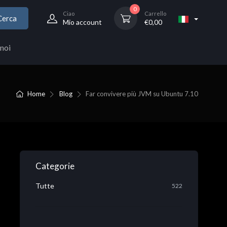
0
Ciao
Carrello
Cerca
Mio account
€
0,00
noi
Home
Blog
Far convivere più JVM su Ubuntu 7.10
Categorie
Tutte
522