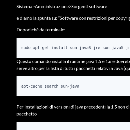
Sistema>Amministrazione>Sorgenti software
e diamo la spunta su: “Software con restrizioni per copyrig
Dopodichè da terminale:
sudo apt-get install sun-java6-jre sun-java5-j
Questo comando installa il runtime java 1.5 e 1.6 e dovrebb
serve altro per la lista di tutti i pacchetti relativi a Java (qu
apt-cache search sun-java
Per Installazioni di versioni di java precedenti la 1.5 non c
pacchetto