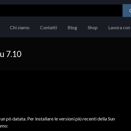
Chi siamo
Contatti
Blog
Shop
Lavora con 
u 7.10
n pò datata. Per installare le versioni più recenti della Sun
iamo: