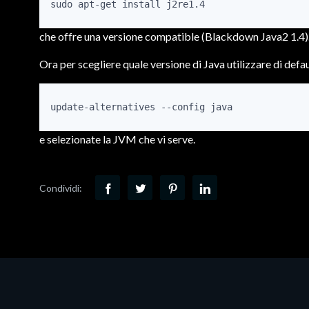
sudo apt-get install j2re1.4
che offre una versione compatible (Blackdown Java2 1.4
Ora per scegliere quale versione di Java utilizzare di defau
update-alternatives --config java
e selezionate la JVM che vi serve.
Condividi: