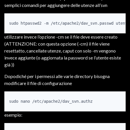
semplici comandi per aggiungere delle utenze all’svn
sudo htpasswd2 -m /etc/apache2/dav_svn.passwd utente
utilizzare invece l’opzione -cm se il file deve essere creato
(ATTENZIONE: con questa opzione (-cm) il file viene
resettatto, cancellate utenze, caput con solo -m vengono
invece aggiunte (o aggiornata la password se l’utente esiste
già ))
Dopodiché per i permessi alle varie directory bisogna
modificare il file di configurazione
sudo nano /etc/apache2/dav_svn.authz
esempio: