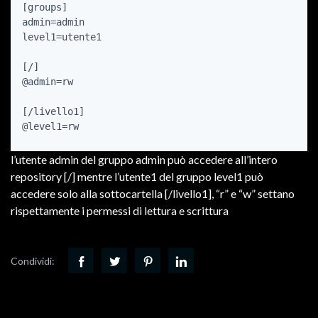
[groups]

admin=admin

level1=utente1

[/]

@admin=rw

[/livello1]

@level1=rw
l’utente admin del gruppo admin può accedere all’intero
repository [/] mentre l’utente1 del gruppo level1 può
accedere solo alla sottocartella [/livello1], “r” e “w” settano
rispettamente i permessi di lettura e scrittura
Condividi: