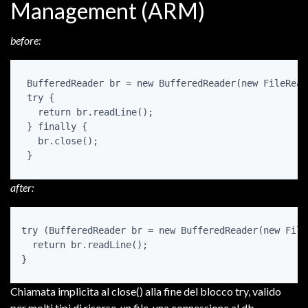
Management (ARM)
before:
 BufferedReader br = new BufferedReader(new FileRead
 try {

   return br.readLine();

 } finally {

   br.close();

 }
after:
try (BufferedReader br = new BufferedReader(new File
  return br.readLine();

}
Chiamata implicita al close() alla fine del blocco try, valido
per molti tipi di risorse, un file, una connessione al db,