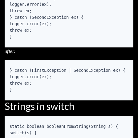
logger.error(ex);

throw ex;

} catch (SecondException ex) {

logger.error(ex);

throw ex;

}
after:
} catch (FirstException | SecondException ex) {

logger.error(ex);

throw ex;

}
Strings in switch
static boolean booleanFromString(String s) {

switch(s) {
