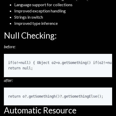
Language support for collections
Improved exception handling
Strings in switch
Improved type inference
Null Checking:
before:
if(o!=null) { Object o2=o.getSomething() if(o2!=null
return null;
after:
return o?.getSomethingh()?.getSomethingElse();
Automatic Resource