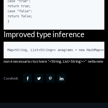
case "true":

return true;

case "false":

return false;

}
Improved type inference
Map<String, List<String>> anagrams = new HashMap<>()
non è necessario riscrivere “<String, List<String>>” nella new
Condividi: