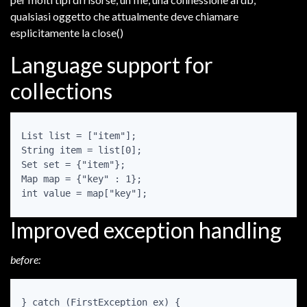
qualsiasi oggetto che attualmente deve chiamare
esplicitamente la close()
Language support for
collections
List
 list = ["item"];

String item = list[0];

Set
 set = {"item"};

Map
 map = {"key" : 1};

int value = map["key"];
Improved exception handling
before:
} catch (FirstException ex) {
