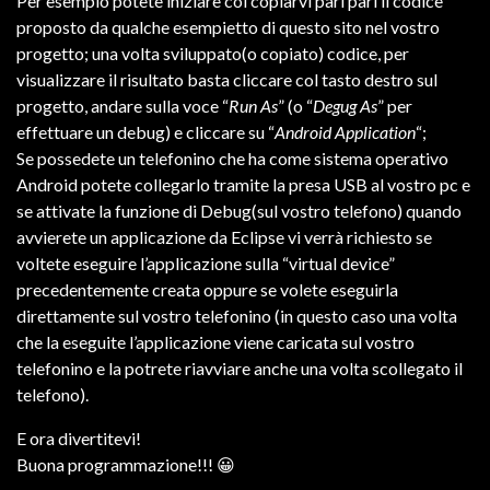
Per esempio potete iniziare col copiarvi pari pari il codice
proposto da qualche esempietto di questo sito nel vostro
progetto; una volta sviluppato(o copiato) codice, per
visualizzare il risultato basta cliccare col tasto destro sul
progetto, andare sulla voce “
Run As
” (o “
Degug As
” per
effettuare un debug) e cliccare su “
Android Application
“;
Se possedete un telefonino che ha come sistema operativo
Android potete collegarlo tramite la presa USB al vostro pc e
se attivate la funzione di Debug(sul vostro telefono) quando
avvierete un applicazione da Eclipse vi verrà richiesto se
voltete eseguire l’applicazione sulla “virtual device”
precedentemente creata oppure se volete eseguirla
direttamente sul vostro telefonino (in questo caso una volta
che la eseguite l’applicazione viene caricata sul vostro
telefonino e la potrete riavviare anche una volta scollegato il
telefono).
E ora divertitevi!
Buona programmazione!!! 😀