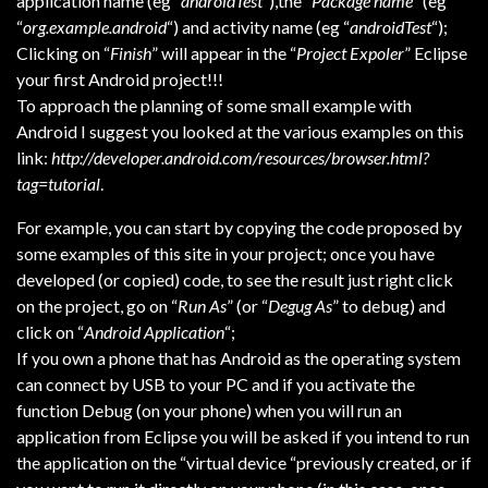
application name (eg “
androidTest
“),the “
Package name
” (eg
“
org.example.android
“) and activity name (eg “
androidTest
“);
Clicking on “
Finish
” will appear in the “
Project Expoler
” Eclipse
your first Android project!!!
To approach the planning of some small example with
Android I suggest you looked at the various examples on this
link:
http://developer.android.com/resources/browser.html?
tag=tutorial
.
For example, you can start by copying the code proposed by
some examples of this site in your project; once you have
developed (or copied) code, to see the result just right click
on the project, go on “
Run As
” (or “
Degug As
” to debug) and
click on “
Android Application
“;
If you own a phone that has Android as the operating system
can connect by USB to your PC and if you activate the
function Debug (on your phone) when you will run an
application from Eclipse you will be asked if you intend to run
the application on the “virtual device “previously created, or if