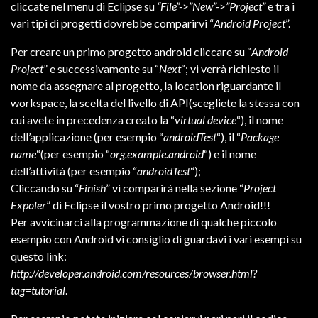
cliccate nel menu di Eclipse su
“File”->”New”->”Project”
e tra i
vari tipi di progetti dovrebbe comparirvi “
Android Project
”.
Per creare un primo progetto android cliccare su “
Android
Project
” e successivamente su “
Next
“; vi verrà richiesto il
nome da assegnare al progetto, la location riguardante il
workspace, la scelta del livello di API(scegliete la stessa con
cui avete in precedenza creato la “
virtual device
“), il nome
dell’applicazione (per esempio “
androidTest
“), il “
Package
name
“(per esempio “
org.example.android
“) e il nome
dell’attività (per esempio “
androidTest
“);
Cliccando su “
Finish
” vi comparirà nella sezione “
Project
Expoler
” di Eclipse il vostro primo progetto Android!!!
Per avvicinarci alla programmazione di qualche piccolo
esempio con Android vi consiglio di guardavi i vari esempi su
questo link:
http://developer.android.com/resources/browser.html?
tag=tutorial
.