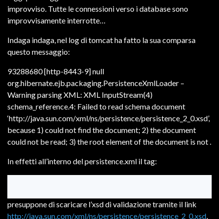
improvviso. Tutte le connessioni verso i database sono
improvvisamente interrotte…
Indaga indaga, nel log di tomcat ha fatto la sua comparsa
questo messaggio:
93288680 [http-8443-9] null
org.hibernate.ejb.packaging.PersistenceXmlLoader –
Warning parsing XML: XML InputStream(4)
schema_reference.4: Failed to read schema document
‘http://java.sun.com/xml/ns/persistence/persistence_2_0.xsd’,
because 1) could not find the document; 2) the document
could not be read; 3) the root element of the document is not
.
In effetti all’interno del persistence.xml il tag:
presuppone di scaricare l’xsd di validazione tramite il link
http://java.sun.com/xml/ns/persistence/persistence_2_0.xsd
,