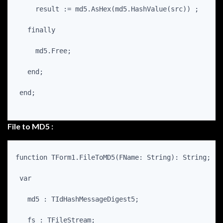
     result := md5.AsHex(md5.HashValue(src)) ;

   finally

     md5.Free;

   end;

 end;

File to MD5 :
function TForm1.FileToMD5(FName: String): String;

 var

   md5 : TIdHashMessageDigest5;

   fs : TFileStream;
