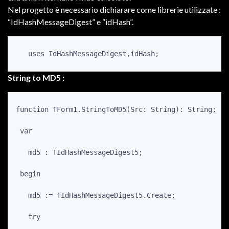
Nel progetto è necessario dichiarare come librerie utilizzate :
“IdHashMessageDigest” e “idHash”.
String to MD5 :
function TForm1.StringToMD5(Src: String): String;

 var

   md5 : TIdHashMessageDigest5;

 begin

   md5 := TIdHashMessageDigest5.Create;

   try
