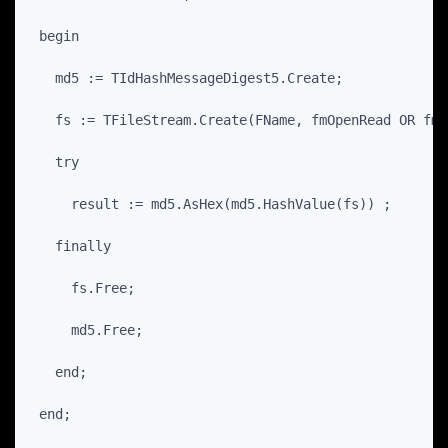
 begin

   md5 := TIdHashMessageDigest5.Create;

   fs := TFileStream.Create(FName, fmOpenRead OR fmS
   try

     result := md5.AsHex(md5.HashValue(fs)) ;

   finally

     fs.Free;

     md5.Free;

   end;
