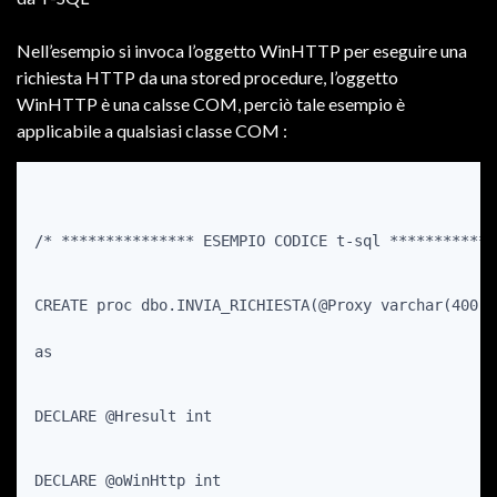
Nell’esempio si invoca l’oggetto WinHTTP per eseguire una
richiesta HTTP da una stored procedure, l’oggetto
WinHTTP è una calsse COM, perciò tale esempio è
applicabile a qualsiasi classe COM :
/* *************** ESEMPIO CODICE t-sql ************
CREATE proc dbo.INVIA_RICHIESTA(@Proxy varchar(400),
as
DECLARE @Hresult int
DECLARE @oWinHttp int