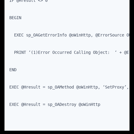
IF @Hresult <> 0
BEGIN
  EXEC sp_OAGetErrorInfo @oWinHttp, @ErrorSource OUT
  PRINT ‘(1)Error Occurred Calling Object:  ‘ + @Err
END
EXEC @Hresult = sp_OAMethod @oWinHttp, ‘SetProxy’, N
EXEC @Hresult = sp_OADestroy @oWinHttp