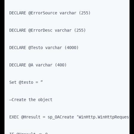
DECLARE @ErrorSource varchar (255)
DECLARE @ErrorDesc varchar (255)
DECLARE @Testo varchar (4000)
DECLARE @A varchar (400)
Set @testo = ”
–Create the object
EXEC @Hresult = sp_OACreate ‘WinHttp.WinHttpRequest.