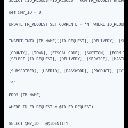
SELECT @ID_REQUEST=ID_REQUEST FROM FR_REQUEST WHERE 
set @MY_ID = 0;
UPDATE FR_REQUEST SET CORRENTE = ‘N’ WHERE ID_REQUES
INSERT INTO [TB_NAME]([ID_REQUEST], [DELIVERY], [SER
[COUNTY], [TOWN], [FISCAL_CODE], [SOPTION], [FORM_TY
(SELECT [ID_REQUEST], [DELIVERY], [SERVICE], [MASTER
[SUBSCRIBER], [USERID], [PASSWORD], [PRODUCT], [CCIA
‘S’
FROM [TB_NAME]
WHERE ID_FR_REQUEST = @ID_FR_REQUEST)
SELECT @MY_ID = @@IDENTITY