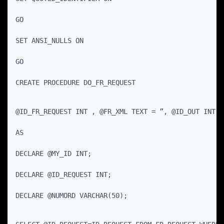
GO
SET ANSI_NULLS ON
GO
CREATE PROCEDURE DO_FR_REQUEST 
@ID_FR_REQUEST INT , @FR_XML TEXT = ”, @ID_OUT INT O
AS
DECLARE @MY_ID INT;
DECLARE @ID_REQUEST INT;
DECLARE @NUMORD VARCHAR(50);