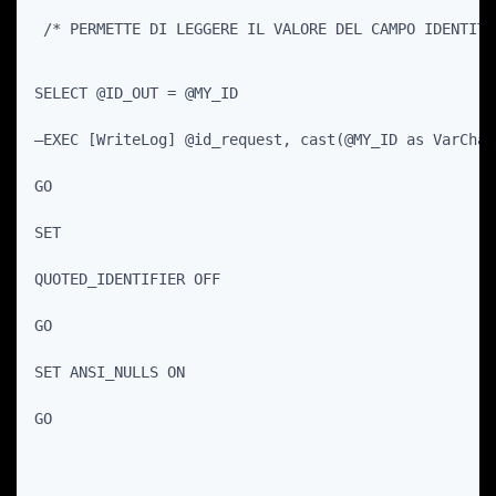
 /* PERMETTE DI LEGGERE IL VALORE DEL CAMPO IDENTITA
SELECT @ID_OUT = @MY_ID
–EXEC [WriteLog] @id_request, cast(@MY_ID as VarChar
GO
SET
QUOTED_IDENTIFIER OFF
GO
SET ANSI_NULLS ON
GO