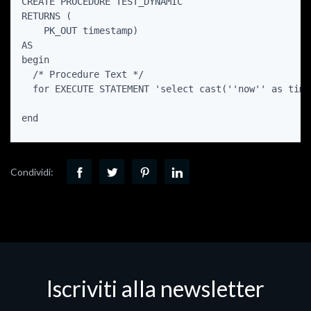
CREATE PROCEDURE TEST_DYNAMIC 

RETURNS (

    PK_OUT timestamp)

AS

begin

  /* Procedure Text */

  for EXECUTE STATEMENT 'select cast(''now'' as time
Condividi:
Iscriviti alla newsletter