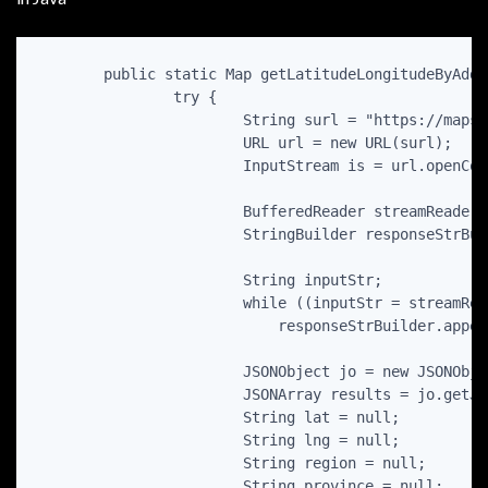
	public static Map
 getLatitudeLongitudeByAddr
		try {

			String surl = "https://maps.googleapis.com/maps/api/geocode/json?address="+URLEncoder.encode(completeAddress, "UTF-8")+"&key="+API_KEY;

			URL url = new URL(surl);

			InputStream is = url.openConnection().getInputStream();

			BufferedReader streamReader = new BufferedReader(new InputStreamReader(is, "UTF-8")); 

			StringBuilder responseStrBuilder = new StringBuilder();

			String inputStr;

			while ((inputStr = streamReader.readLine()) != null)

			    responseStrBuilder.append(inputStr);

			JSONObject jo = new JSONObject(responseStrBuilder.toString());

			JSONArray results = jo.getJSONArray("results");

			String lat = null;

			String lng = null;

			String region = null;

			String province = null;
