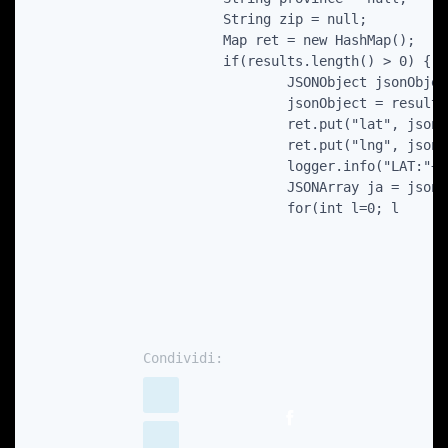
			String zip = null;

			Map
 ret = new HashMap
();

			if(results.length() > 0) {

				JSONObject jsonObject;

				jsonObject = results.getJSONObject(0);

				ret.put("lat", jsonObject.getJSONObject("geometry").getJSONObject("location").getString("lat"));

				ret.put("lng", jsonObject.getJSONObject("geometry").getJSONObject("location").getString("lng"));

				logger.info("LAT:"+lat+";LNG:"+lng);

				JSONArray ja = jsonObject.getJSONArray("address_components");

				for(int l=0; l
Condividi: