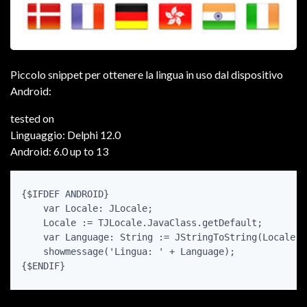
Piccolo snippet per ottenere la lingua in uso dal dispositivo
Android:
tested on
Linguaggio: Delphi 12.0
Android: 6.0 up to 13
{$IFDEF ANDROID}

    var Locale: JLocale;

    Locale := TJLocale.JavaClass.getDefault;

    var Language: String := JStringToString(Locale.g
    showmessage('Lingua: ' + Language);

{$ENDIF}