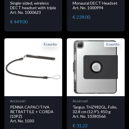
Single-sided, wireless
Monaural DECT Headset
DECT headset with triple
Art. No. 1000994
Art. No. 1000623
€ 239.00
€ 449.00
Esaurito
Esaurito
Accessori
Accessori
PENNA CAPACITIVA
Targus THZ982GL, Folio,
RETRATTILE + CORDA
32.8 cm (12.9"), 450 g
(10PZ)
Art. No. 10380566
Art. No. 1030
€ 31.22