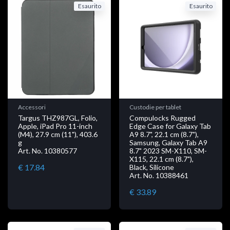
Esaurito
Esaurito
Accessori
Custodie per tablet
Targus THZ987GL, Folio,
Compulocks Rugged
Apple, iPad Pro 11-inch
Edge Case for Galaxy Tab
(M4), 27.9 cm (11"), 403.6
A9 8.7", 22.1 cm (8.7"),
g
Samsung, Galaxy Tab A9
Art. No. 10380577
8.7" 2023 SM-X110, SM-
X115, 22.1 cm (8.7"),
€ 17.84
Black, Silicone
Art. No. 10388461
€ 33.89