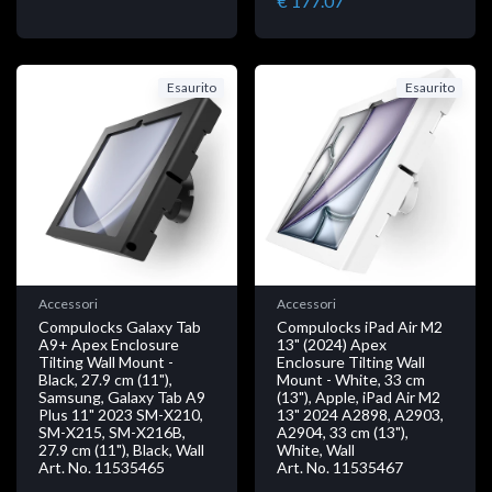
€ 177.07
Esaurito
Esaurito
Accessori
Accessori
Compulocks Galaxy Tab
Compulocks iPad Air M2
A9+ Apex Enclosure
13" (2024) Apex
Tilting Wall Mount -
Enclosure Tilting Wall
Black, 27.9 cm (11"),
Mount - White, 33 cm
Samsung, Galaxy Tab A9
(13"), Apple, iPad Air M2
Plus 11" 2023 SM-X210,
13" 2024 A2898, A2903,
SM-X215, SM-X216B,
A2904, 33 cm (13"),
27.9 cm (11"), Black, Wall
White, Wall
Art. No. 11535465
Art. No. 11535467