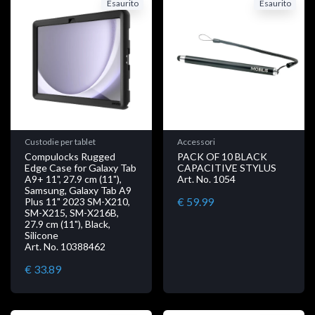
Esaurito
Esaurito
Custodie per tablet
Accessori
Compulocks Rugged
PACK OF 10 BLACK
Edge Case for Galaxy Tab
CAPACITIVE STYLUS
A9+ 11", 27.9 cm (11"),
Art. No. 1054
Samsung, Galaxy Tab A9
€ 59.99
Plus 11" 2023 SM-X210,
SM-X215, SM-X216B,
27.9 cm (11"), Black,
Silicone
Art. No. 10388462
€ 33.89