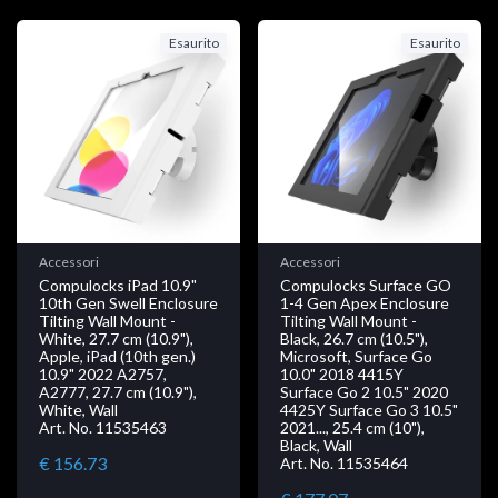
Esaurito
Esaurito
Accessori
Accessori
Compulocks iPad 10.9"
Compulocks Surface GO
10th Gen Swell Enclosure
1-4 Gen Apex Enclosure
Tilting Wall Mount -
Tilting Wall Mount -
White, 27.7 cm (10.9"),
Black, 26.7 cm (10.5"),
Apple, iPad (10th gen.)
Microsoft, Surface Go
10.9" 2022 A2757,
10.0" 2018 4415Y
A2777, 27.7 cm (10.9"),
Surface Go 2 10.5" 2020
White, Wall
4425Y Surface Go 3 10.5"
Art. No. 11535463
2021..., 25.4 cm (10"),
Black, Wall
€ 156.73
Art. No. 11535464