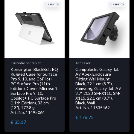
Esaurito
Esaurito
Custodie per tablet
Accessori
Kensington BlackBelt EQ
Compulocks Galaxy Tab
Rugged Case for Surface
A9 Apex Enclosure
Pro 9, 10, and CoPilot+
Tilting Wall Mount -
PC Surface Pro (11th
Black, 22.1 cm (8.7"),
Edition), Cover, Microsoft,
Samsung, Galaxy Tab A9
Surface Pro 9, 10,
8.7" 2023 SM-X110, SM-
Copilot+ PC Surface Pro
X115, 22.1 cm (8.7"),
(11th Edition), 33 cm
Black, Wall
(13"), 177.8 g
Art. No. 11535462
Art. No. 11495064
€ 176.75
€ 35.17