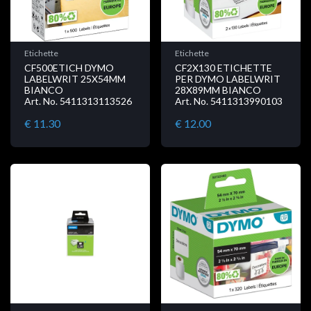
Etichette
Etichette
CF500ETICH DYMO
CF2X130 ETICHETTE
LABELWRIT 25X54MM
PER DYMO LABELWRIT
BIANCO
28X89MM BIANCO
Art. No. 5411313113526
Art. No. 5411313990103
€ 11.30
€ 12.00