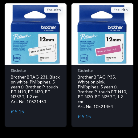
Esaurito
Esaurito
Etichette
Etichette
Brother BTAG-231, Black
Brother BTAG-P35,
on white, Philippines, 5
White on pink,
year(s), Brother, P-touch
Philippines, 5 year(s),
PT-N10, PT-N20, PT-
Brother, P-touch PT-N10,
N25BT, 1.2 cm
PT-N20, PT-N25BT, 1.2
Art. No. 10521453
cm
Art. No. 10521454
€ 5.15
€ 5.15