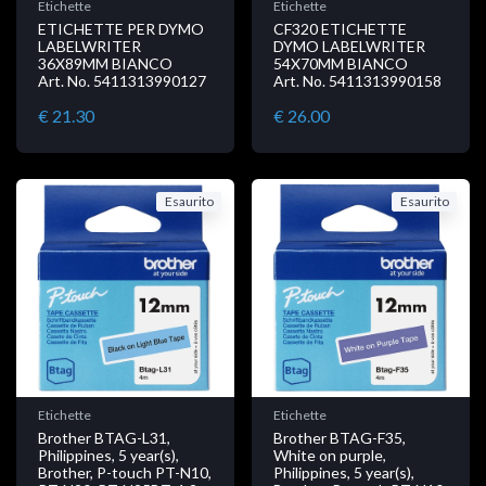
Etichette
Etichette
ETICHETTE PER DYMO
CF320 ETICHETTE
LABELWRITER
DYMO LABELWRITER
36X89MM BIANCO
54X70MM BIANCO
Art. No. 5411313990127
Art. No. 5411313990158
€ 21.30
€ 26.00
Esaurito
Esaurito
Etichette
Etichette
Brother BTAG-L31,
Brother BTAG-F35,
Philippines, 5 year(s),
White on purple,
Brother, P-touch PT-N10,
Philippines, 5 year(s),