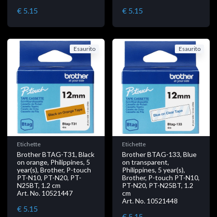
€ 5.15
€ 5.15
Esaurito
Esaurito
Etichette
Etichette
Brother BTAG-T31, Black
Brother BTAG-133, Blue
on orange, Philippines, 5
on transparent,
year(s), Brother, P-touch
Philippines, 5 year(s),
PT-N10, PT-N20, PT-
Brother, P-touch PT-N10,
N25BT, 1.2 cm
PT-N20, PT-N25BT, 1.2
Art. No. 10521447
cm
Art. No. 10521448
€ 5.15
€ 5.15