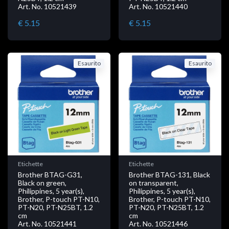
Art. No. 10521439
Art. No. 10521440
€ 5.15
€ 5.15
Esaurito
Esaurito
Etichette
Etichette
Brother BTAG-G31,
Brother BTAG-131, Black
Black on green,
on transparent,
Philippines, 5 year(s),
Philippines, 5 year(s),
Brother, P-touch PT-N10,
Brother, P-touch PT-N10,
PT-N20, PT-N25BT, 1.2
PT-N20, PT-N25BT, 1.2
cm
cm
Art. No. 10521441
Art. No. 10521446