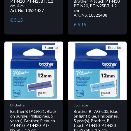
PT-N20, PT-N25BT, 1.2
Brother, P-touch PT-N10,
cm, 4 m
PT-N20, PT-N25BT, 1.2
Art. No. 10521437
cm
Art. No. 10521438
€ 5.15
€ 5.15
Esaurito
Esaurito
Etichette
Etichette
Brother BTAG-F31, Black
Brother BTAG-L33, Blue
on purple, Philippines, 5
on light blue, Philippines,
year(s), Brother, P-touch
5 year(s), Brother, P-
PT-N10, PT-N20, PT-
touch PT-N10, PT-N20,
N25BT, 1.2 cm
PT-N25BT, 1.2 cm