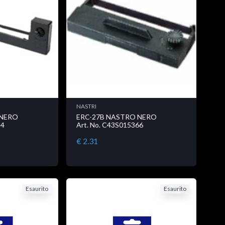
NASTRI
 NERO
ERC-27B NASTRO NERO
54
Art. No. C43S015366
€ 2.31
Esaurito
Esaurito