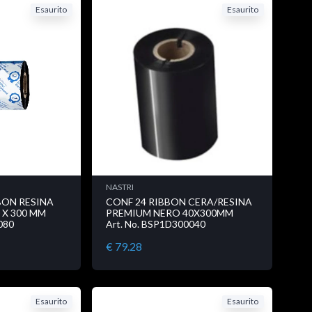
Esaurito
Esaurito
NASTRI
BON RESINA
CONF 24 RIBBON CERA/RESINA
 X 300 MM
PREMIUM NERO 40X300MM
080
Art. No. BSP1D300040
€ 79.28
Esaurito
Esaurito