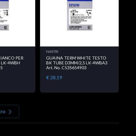
NASTRI
IANCO PER
GUAINA TERM WHITE TESTO
2 LK-4WBH
BK TUBE D3MM/2,5 LK-4WBA3
25
Art. No. C53S654903
€ 28.19
tro