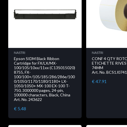
NASTRI
NASTRI
Epson SIDM Black Ribbon
CONF 4 QTY ROT
Cartridge for FX/LX/MX-
ETICHETTE RIVES
100/105/10xx/11xx (C13S015020)
74MM
8755, FX-
Art. No. BCS1J074
100/100+/105/185/286/286e/100
€ 47.91
0/1050/1170/1180/1180+ LX-
1050/1050+ MX-100 EX-100 T-
750, 3000000 pages, 24-pin,
100000 characters, Black, China
Art. No. 243622
€ 5.48