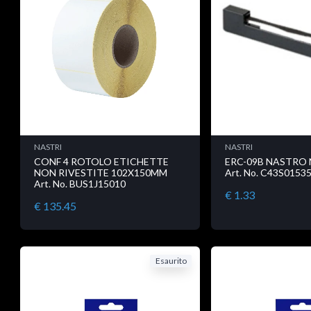
NASTRI
NASTRI
CONF 4 ROTOLO ETICHETTE
ERC-09B NASTRO
NON RIVESTITE 102X150MM
Art. No. C43S0153
Art. No. BUS1J15010
€ 1.33
€ 135.45
Esaurito