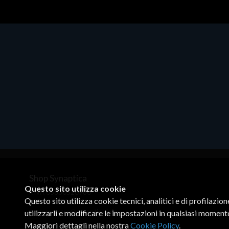
CISCO SECURITY VIRT
CISCO SERVICES
CISCO SMALL BUSINESS
CISCO XAAS
CLOUD PP MNGD SERVICES
CLOUD PP PROF SERVICES
CLOUD SUPPORT SERVICES
CLOUDCHECKR
COHESITY SERVICES
COMPULOCKS
COOLER MASTER
CORSAIR
Shop Synaptica
CRADLEPOINT
Questo sito utilizza cookie
P.IVA 05830520960
CRADLEPOINT HW
Questo sito utilizza cookie tecnici, analitici e di profilazio
+39 02 00704272
customercare@synaptica.info
CRADLEPOINT VIRT
utilizzarli e modificare le impostazioni in qualsiasi moment
Maggiori dettagli nella nostra
Cookie Policy
.
CRESTRON