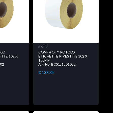
NASTRI
OLO
CONF 4 QTY ROTOLO
TITE 102 X
ETICHETTE RIVESTITE 102 X
150MM
102
Art. No. BCS1J1501022
€ 133.35