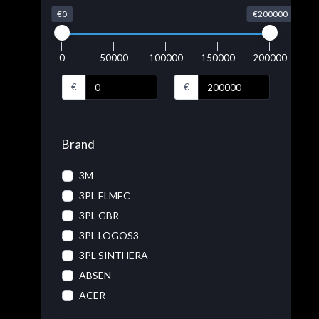
€0
€200000
0
50000
100000
150000
200000
€
€
Brand
3M
3PL ELMEC
3PL GBR
3PL LOGOS3
3PL SINTHERA
ABSEN
ACER
ACRONIS