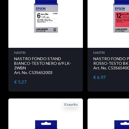
NASTRI
NASTRI
NASTRO FONDO STAND
NASTRO FONDO P
BIANCO-TESTO NERO 6/9 LK-
ROSSO-TESTO BK 
2WBN
Art. No. C53S6540
Art. No. C53S652003
€ 6.97
€ 5.27
Esaurito