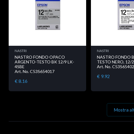
NASTRI
NASTRI
NASTRO FONDO OPACO
NASTRO FONDO B
ARGENTO-TESTO BK 12/9 LK-
TESTO NERO, 12/
4SBE
Art. No. C53S6540
Art. No. C53S654017
€ 9.92
€ 8.16
Mostra al