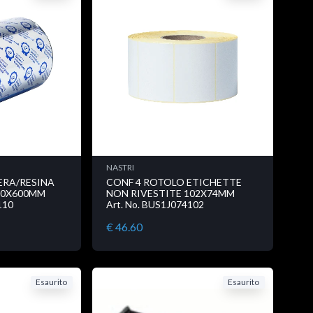
NASTRI
ERA/RESINA
CONF 4 ROTOLO ETICHETTE
10X600MM
NON RIVESTITE 102X74MM
110
Art. No. BUS1J074102
€ 46.60
Esaurito
Esaurito