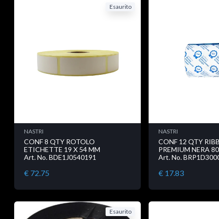
Esaurito
NASTRI
NASTRI
CONF 8 QTY ROTOLO
CONF 12 QTY RIB
ETICHETTE 19 X 54 MM
PREMIUM NERA 80
Art. No. BDE1J0540191
Art. No. BRP1D300
€ 72.75
€ 17.83
Esaurito