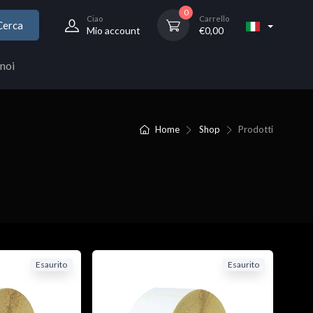
0
Ciao
Carrello
Cerca
Mio account
€
0,00
noi
Home
Shop
Prodotti
Esaurito
Esaurito