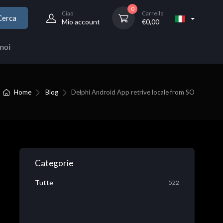
0
Ciao
Carrello
Cerca
Mio account
€
0,00
noi
Home
Blog
Delphi Android App retrive locale from SO
Categorie
Tutte
522