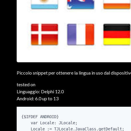
Piccolo snippet per ottenere la lingua in uso dal dispositi
tested on
Linguaggio: Delphi 12.0
Android: 6.0 up to 13
{$IFDEF ANDROID}

    var Locale: JLocale;

    Locale := TJLocale.JavaClass.getDefault;
