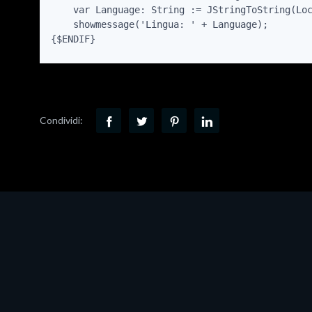
    var Language: String := JStringToString(Loc
    showmessage('Lingua: ' + Language);

{$ENDIF}
Condividi: