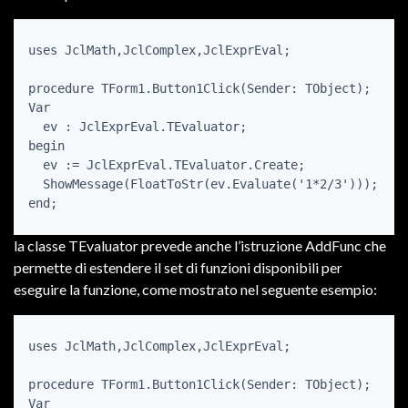
uses JclMath,JclComplex,JclExprEval;

procedure TForm1.Button1Click(Sender: TObject);

Var

  ev : JclExprEval.TEvaluator;

begin

  ev := JclExprEval.TEvaluator.Create;

  ShowMessage(FloatToStr(ev.Evaluate('1*2/3')));

end;
la classe TEvaluator prevede anche l’istruzione AddFunc che
permette di estendere il set di funzioni disponibili per
eseguire la funzione, come mostrato nel seguente esempio:
uses JclMath,JclComplex,JclExprEval;

procedure TForm1.Button1Click(Sender: TObject);

Var
