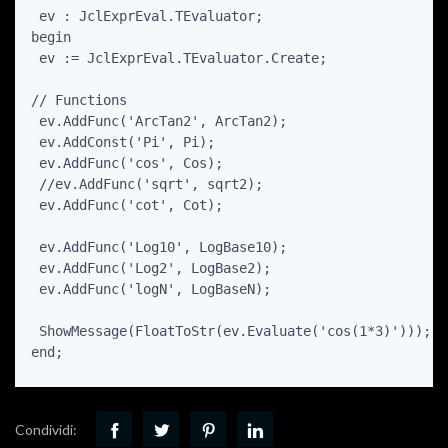
 ev : JclExprEval.TEvaluator;

begin

 ev := JclExprEval.TEvaluator.Create;

// Functions

 ev.AddFunc('ArcTan2', ArcTan2);

 ev.AddConst('Pi', Pi);

 ev.AddFunc('cos', Cos);

 //ev.AddFunc('sqrt', sqrt2);

 ev.AddFunc('cot', Cot);

 ev.AddFunc('Log10', LogBase10);

 ev.AddFunc('Log2', LogBase2);

 ev.AddFunc('logN', LogBaseN);

 ShowMessage(FloatToStr(ev.Evaluate('cos(1*3)')));

end;
Condividi: