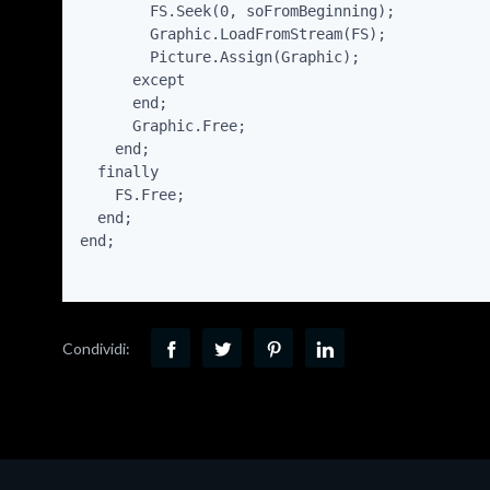
        FS.Seek(0, soFromBeginning);

        Graphic.LoadFromStream(FS);

        Picture.Assign(Graphic);

      except

      end;

      Graphic.Free;

    end;

  finally

    FS.Free;

  end;

end;

Condividi: