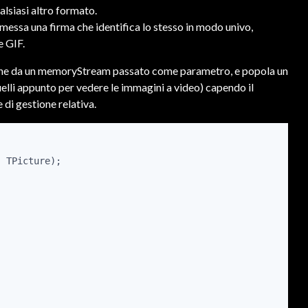
lsiasi altro formato.
messa una firma che identifica lo stesso in modo univo,
e GIF.
gine da un memoryStream passato come parametro, e popola un
lli appunto per vedere le immagini a video) capendo il
 di gestione relativa.
 TPicture);
