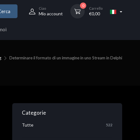
0
Ciao
Carrello
Cerca
Mio account
€
0,00
noi
g
Determinare il formato di un immagine in uno Stream in Delphi
Categorie
Tutte
522