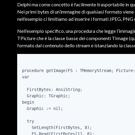
Delphi ma come concetto è facilmente trasportabile in qua
Nei primi bytes di un’immagine di qualsiasi formato viene 
nell’esempio ci limitiamo ad inserire i formati JPEG, PNG 
Nell’esempio specifico, una procedura che legge l’imma
TPicture che è la classe basse dei componenti TImage (que
formato dal contenuto dello stream e istanziando la classe
procedure getImage(FS : TMemoryStream; Picture:
var

  FirstBytes: AnsiString;

  Graphic: TGraphic;

begin

  Graphic := nil;

  try

    SetLength(FirstBytes, 8);

    FS.Read(FirstBytes[1], 8);
