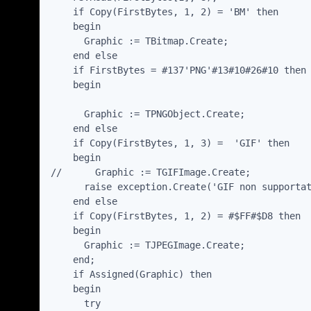
    if Copy(FirstBytes, 1, 2) = 'BM' then

    begin

      Graphic := TBitmap.Create;

    end else

    if FirstBytes = #137'PNG'#13#10#26#10 then

    begin

      Graphic := TPNGObject.Create;

    end else

    if Copy(FirstBytes, 1, 3) =  'GIF' then

    begin

//      Graphic := TGIFImage.Create;

      raise exception.Create('GIF non supportat
    end else

    if Copy(FirstBytes, 1, 2) = #$FF#$D8 then

    begin

      Graphic := TJPEGImage.Create;

    end;

    if Assigned(Graphic) then

    begin

      try
