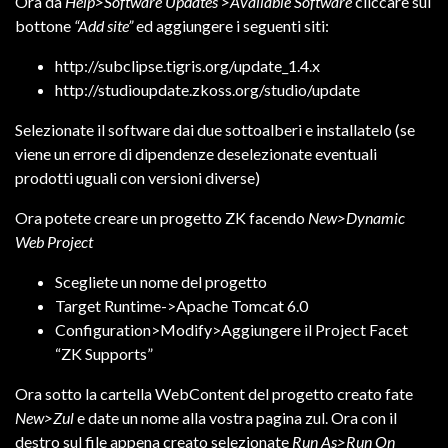
Ora da
Help>Software Updates >Available Software
cliccare sul
bottone
“Add site”
ed aggiungere i seguenti siti:
http://subclipse.tigris.org/update_1.4.x
http://studioupdate.zkoss.org/studio/update
Selezionate il software dai due sottoalberi e installatelo (se
viene un errore di dipendenze deselezionate eventuali
prodotti uguali con versioni diverse)
Ora potete creare un progetto ZK facendo
New>Dynamic
Web Project
Scegliete un nome del progetto
Target Runtime->Apache Tomcat 6.0
Configuration>Modify>Aggiungere il Project Facet
“ZK Supports”
Ora sotto la cartella WebContent del progetto creato fate
New>Zul
e date un nome alla vostra pagina zul. Ora con il
destro sul file appena creato selezionate
Run As>Run On