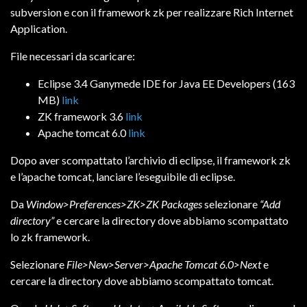
subversion e con il framework zk per realizzare Rich Internet
Application.
File necessari da scaricare:
Eclipse 3.4 Ganymede IDE for Java EE Developers (163
MB)
link
ZK framework 3.6
link
Apache tomcat 6.0
link
Dopo aver scompattato l’archivio di eclipse, il framework zk
e l’apache tomcat, lanciare l’eseguibile di eclipse.
Da
Window>Preferences>ZK>ZK Packages
selezionare
“Add
directory”
e cercare la directory dove abbiamo scompattato
lo zk framework.
Selezionare
File>New>Server>Apache Tomcat 6.0>Next
e
cercare la directory dove abbiamo scompattato tomcat.