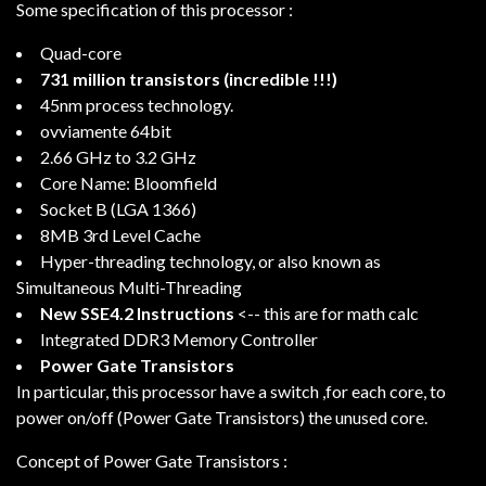
Some specification of this processor :
Quad-core
731 million transistors (incredible !!!)
45nm process technology.
ovviamente 64bit
2.66 GHz to 3.2 GHz
Core Name: Bloomfield
Socket B (LGA 1366)
8MB 3rd Level Cache
Hyper-threading technology, or also known as
Simultaneous Multi-Threading
New SSE4.2 Instructions
<-- this are for math calc
Integrated DDR3 Memory Controller
Power Gate Transistors
In particular, this processor have a switch ,for each core, to
power on/off (Power Gate Transistors) the unused core.
Concept of Power Gate Transistors :