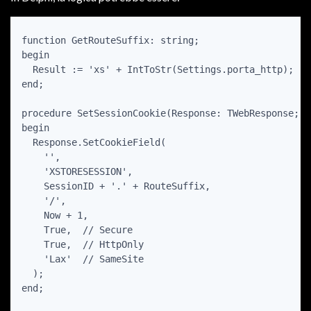
function GetRouteSuffix: string;

begin

  Result := 'xs' + IntToStr(Settings.porta_http);

end;

procedure SetSessionCookie(Response: TWebResponse; S
begin

  Response.SetCookieField(

    '',

    'XSTORESESSION',

    SessionID + '.' + RouteSuffix,

    '/',

    Now + 1,

    True,  // Secure

    True,  // HttpOnly

    'Lax'  // SameSite

  );

end;