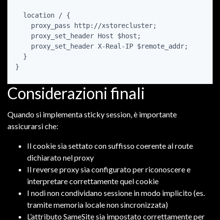
  location / {

    proxy_pass http://xstorecluster;

    proxy_set_header Host $host;

    proxy_set_header X-Real-IP $remote_addr;

  }

}
Considerazioni finali
Quando si implementa sticky session, è importante
assicurarsi che:
Il cookie sia settato con suffisso coerente al route
dichiarato nel proxy
Il reverse proxy sia configurato per riconoscere e
interpretare correttamente quel cookie
I nodi non condividano sessione in modo implicito (es.
tramite memoria locale non sincronizzata)
L’attributo SameSite sia impostato correttamente per