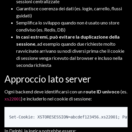
sessioni centralizzate
Garantisce coerenza dei dati (es. login, carrello, flussi
guidati)
Semplifica lo sviluppo quando non è usato uno store
condiviso (es. Redis, DB)
In casi estremi, può evitare la duplicazione della
sessione
, ad esempio quando due richieste molto
ravvicinate arrivano su nodi diversi prima che il cookie
di sessione venga ricevuto dal browser e incluso nella
seconda richiesta
Approccio lato server
Ogni backend deve identificarsi con un
route ID univoco
(es.
) e includerlo nel cookie di sessione:
xs22001
Set-Cookie: XSTORESESSION=abcdef123456.xs22001; Path
In Delphi, la logica potrebbe essere: