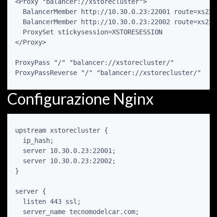
<Proxy "balancer://xstorecluster">

  BalancerMember http://10.30.0.23:22001 route=xs2200
  BalancerMember http://10.30.0.23:22002 route=xs2200
  ProxySet stickysession=XSTORESESSION

</Proxy>

ProxyPass "/" "balancer://xstorecluster/"

ProxyPassReverse "/" "balancer://xstorecluster/"
Configurazione Nginx
upstream xstorecluster {

  ip_hash;

  server 10.30.0.23:22001;

  server 10.30.0.23:22002;

}

server {

  listen 443 ssl;

  server_name tecnomodelcar.com;
