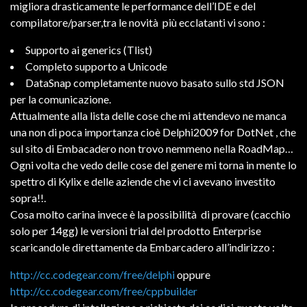
migliora drasticamente le performance dell’IDE e del
compilatore/parser,tra le novità più ecclatanti vi sono :
Supporto ai generics (Tlist
)
Completo supporto a Unicode
DataSnap completamente nuovo basato sullo std JSON
per la comunicazione.
Attualmente alla lista delle cose che mi attendevo ne manca
una non di poca importanza cioè Delphi2009 for DotNet , che
sul sito di Embacadero non trovo nemmeno nella RoadMap…
Ogni volta che vedo delle cose del genere mi torna in mente lo
spettro di Kylix e delle aziende che vi ci avevano investito
sopra!!.
Cosa molto carina invece è la possibilità di provare (cacchio
solo per 14gg) le versioni trial del prodotto Enterprise
scaricandole direttamente da Embarcadero all’indirizzo :
http://cc.codegear.com/free/delphi
oppure
http://cc.codegear.com/free/cppbuilder