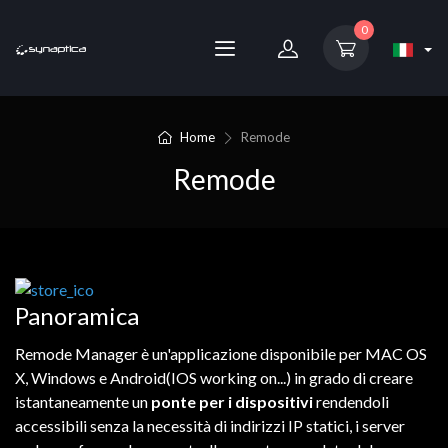
0
Home
Remode
Remode
Panoramica
Remode
Manager
è
un'applicazione
disponibile
per
MAC
OS
X,
Windows
e
Android
(IOS
working on
...)
in grado
di
creare
istantaneamente
un
ponte
per
i
dispositivi
rendendoli
accessibili
senza
la
necessità
di
indirizzi
IP
statici
,
i
server