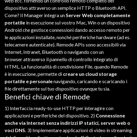
web
ecc.
fornendo
un
controllo
remoto
completo
del
dispositivo
attraverso
un
semplice
HTTP
o
Bluetooth
API
.
Come?
Il
Manager
integra
un
Server
Web
completamente
portatile
in esecuzione
sul
vostro
Mac
,
Win
o
un
dispositivo
Android
che
gestisce
connessioni
dando
accesso
remoto
per
le applicazioni
installate
,
nonché
periferiche
hardware
(ad es.
telecamere
autenticate
). Remode APIs
sono
accessibili
via
Internet
,
Intranet
,
Bluetooth
o
navigando
con
un
browser
attraverso
il
pannello
di
controllo
integrato
di
HTML
.
La
funzionalità
di
condivisione
File
,
quando
Remode
è
in esecuzione
,
permette
di
creare
un
cloud storage
portatile e
personale
navigando
,
caricando
e
scaricando
i
file
direttamente
sul
tuo
dispositivo
ovunque
tu
sia
.
Benefici chiave di Remode
1) I
nterfaccia
ready-to-use
HTTP
per
interagire
con
applicazioni
e
periferiche
del dispositivo.
2)
C
onnessione
anche
via
Internet
senza
indirizzi
IP
statici
,
server
web
o
voci
DNS.
3)
I
mplementare
applicazioni
di
video in streaming