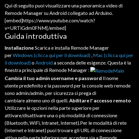
Qui di
seguito
puoi visualizzare
una
panoramica
video
di
Remode
Manager
su
Android
collegato
ad
Arduino
.
[embed]https://www.youtube.com/watch?
v=URTiGdm0FNM[/embed]
Guida introduttiva
Installazione
Scarica e installa Remode Manager
per
Windows (clicca qui per il download)
,
Mac (clicca qui per
il download)
o
Android
a seconda
delle
esigenze
.
Questa è la
finestra principale di Remode Manager :
Cambia il tuo admin username e password
Il nome
utente
predefinito
e
la
password
per
la
console
web
r
emode
sono
admin/admin,
per
sicurezza
si prega
di
cambiare
almeno
uno
di
quelli
.
Abilitare l' accesso remoto
Utilizzare
le
opzioni
nella
parte
superiore
per
attivare/disattivare
una
o
più
modalità
di
connessione
(Bluetooth,
WiFi
,
Intranet,
Internet).
Per
le
modalità
di
rete
(Internet
e
Intranet)
puoi trovare
gli
URL
di
connessione
attiva
nella
parte
inferiore
per
accedere
sia
a
Remode