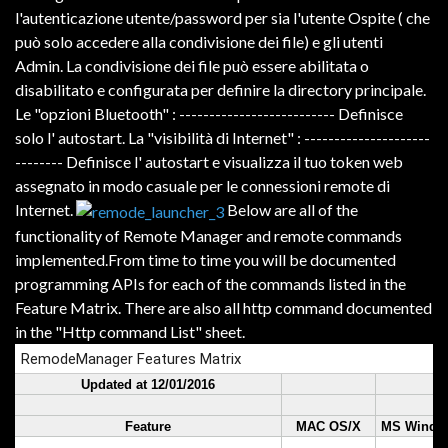
l'autenticazione
utente/password
per
sia
l'utente Ospite
( che
può
solo
accedere alla
condivisione dei
file
)
e
gli utenti
Admin
.
La
condivisione
dei f
ile
può
essere
abilitata
o
disabilitato
e
configurata per
definire
la
directory
principale.
Le "opzioni Bluetooth" : -------------------------- Definisce
solo l' autostart. La "visibilità di Internet" : ---------------------
--------
Definisce l'
autostart
e
visualizza
il tuo
token
web
assegnato
in modo casuale
per
le connessioni
remote
di
Internet
.
Below are all of the
functionality of Remote Manager and remote commands
implemented.From time to time you will be documented
programming APIs for each of the commands listed in the
Feature Matrix. There are also all http command documented
in the "Http command List" sheet.