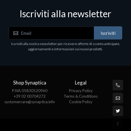
Iscriviti alla newsletter
Iscriviti
Software - Office Productivity
S
Iscriviti alla nostra newsletter per ricevere offerte di sconto anticipate,
MS OFFICE H&S 2021 ESD
M
aggiornamenti e informazioni sui nuovi prodotti.
€143.51
€
Shop Synaptica
Legal
P.IVA 05830520960
Privacy Policy
+39 02 00704272
Terms & Conditions
customercare@synaptica.info
Cookie Policy