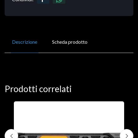
Descrizione
Scheda prodotto
Prodotti correlati
D
C
€