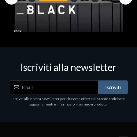
Iscriviti alla newsletter
Hard Disk - SSD
WD_BLACK SN850X NVMe SSD
Iscriviti
80
WDBB9H0020BNC - SSD - 2 TB - interno - M.2
2280 - PCIe 4.0 (NVMe) - dissipatore integrato -
Iscriviti alla nostra newsletter per ricevere offerte di sconto anticipate,
nero
aggiornamenti e informazioni sui nuovi prodotti.
€789.40