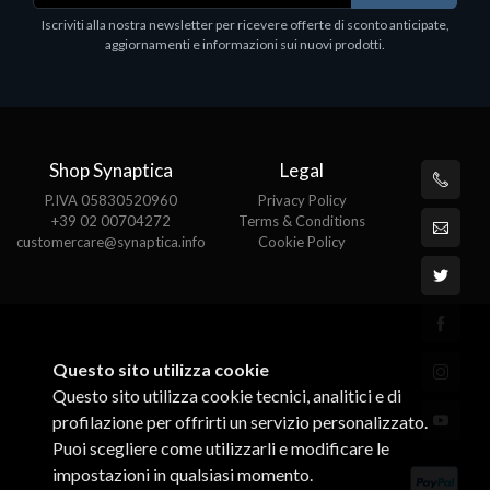
1
Iscriviti alla nostra newsletter per ricevere offerte di sconto anticipate,
€413.17
P
aggiornamenti e informazioni sui nuovi prodotti.
€
Shop Synaptica
Legal
P.IVA 05830520960
Privacy Policy
+39 02 00704272
Terms & Conditions
customercare@synaptica.info
Cookie Policy
Questo sito utilizza cookie
Questo sito utilizza cookie tecnici, analitici e di
profilazione per offrirti un servizio personalizzato.
Puoi scegliere come utilizzarli e modificare le
impostazioni in qualsiasi momento.