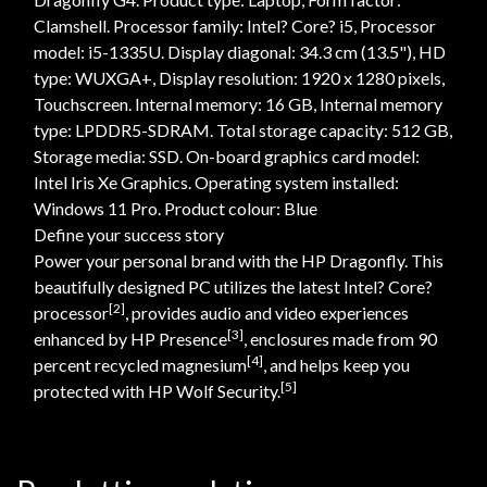
Clamshell. Processor family: Intel? Core? i5, Processor
model: i5-1335U. Display diagonal: 34.3 cm (13.5"), HD
type: WUXGA+, Display resolution: 1920 x 1280 pixels,
Touchscreen. Internal memory: 16 GB, Internal memory
type: LPDDR5-SDRAM. Total storage capacity: 512 GB,
Storage media: SSD. On-board graphics card model:
Intel Iris Xe Graphics. Operating system installed:
Windows 11 Pro. Product colour: Blue
Define your success story
Power your personal brand with the HP Dragonfly. This
beautifully designed PC utilizes the latest Intel? Core?
[2]
processor
, provides audio and video experiences
[3]
enhanced by HP Presence
, enclosures made from 90
[4]
percent recycled magnesium
, and helps keep you
[5]
protected with HP Wolf Security.