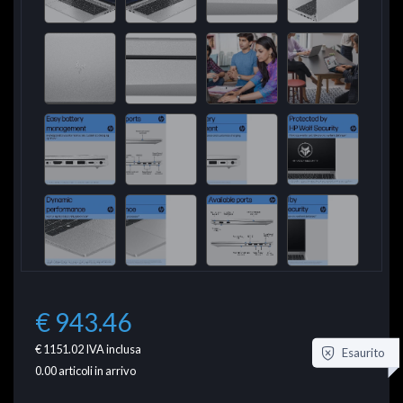
€ 943.46
€ 1151.02
IVA inclusa
Esaurito
0.00
articoli in arrivo