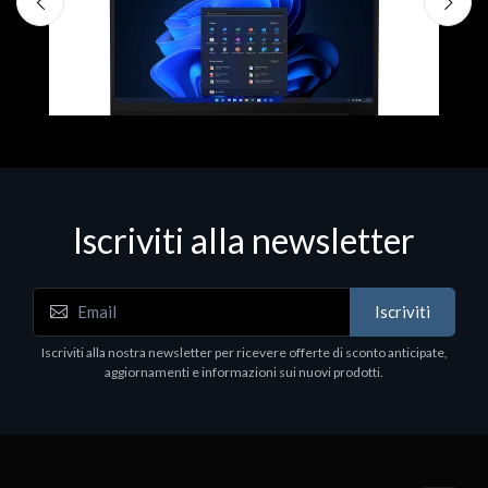
Iscriviti alla newsletter
Notebook - Portatili
N
Iscriviti
LV Rz5-7520U 16GB 512 W11H 15
D
1
Iscriviti alla nostra newsletter per ricevere offerte di sconto anticipate,
€413.17
P
aggiornamenti e informazioni sui nuovi prodotti.
€