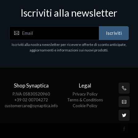
Iscriviti alla newsletter
Hard Disk - SSD
WD_BLACK SN850X NVMe SSD
Iscriviti
80
WDBB9H0020BNC - SSD - 2 TB - interno - M.2
2280 - PCIe 4.0 (NVMe) - dissipatore integrato -
Iscriviti alla nostra newsletter per ricevere offerte di sconto anticipate,
nero
aggiornamenti e informazioni sui nuovi prodotti.
€789.40
Shop Synaptica
Legal
P.IVA 05830520960
Privacy Policy
+39 02 00704272
Terms & Conditions
customercare@synaptica.info
Cookie Policy