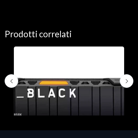
Prodotti correlati
D
C
€