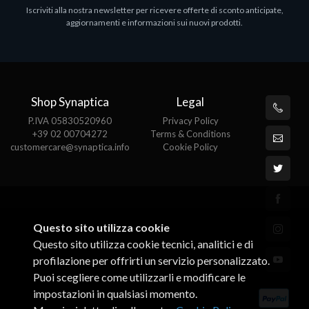
Iscriviti alla nostra newsletter per ricevere offerte di sconto anticipate,
MS OFFICE H&S 2021 ESD
M
aggiornamenti e informazioni sui nuovi prodotti.
€143.51
€
Shop Synaptica
Legal
P.IVA 05830520960
Privacy Policy
+39 02 00704272
Terms & Conditions
customercare@synaptica.info
Cookie Policy
Questo sito utilizza cookie
Questo sito utilizza cookie tecnici, analitici e di
profilazione per offrirti un servizio personalizzato.
Puoi scegliere come utilizzarli e modificare le
impostazioni in qualsiasi momento.