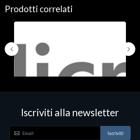
Prodotti correlati
Iscriviti alla newsletter
Iscriviti
Software - Office Productivity
S