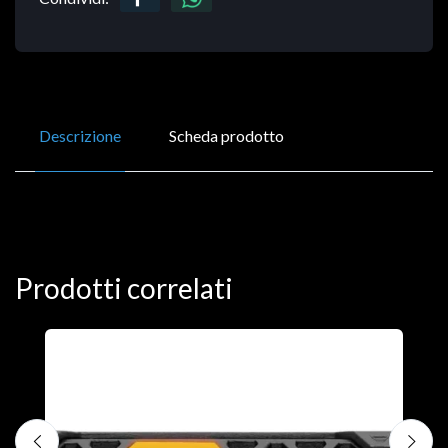
Descrizione
Scheda prodotto
Prodotti correlati
D
C
€