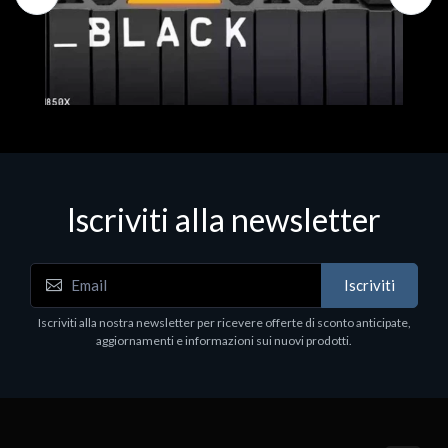
Iscriviti alla newsletter
Hard Disk - SSD
WD_BLACK SN850X NVMe SSD
Iscriviti
80
WDBB9H0020BNC - SSD - 2 TB - interno - M.2
2280 - PCIe 4.0 (NVMe) - dissipatore integrato -
Iscriviti alla nostra newsletter per ricevere offerte di sconto anticipate,
nero
aggiornamenti e informazioni sui nuovi prodotti.
€789.40