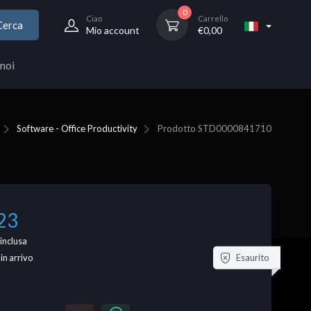
0
Ciao
Carrello
Cerca
Mio account
€
0,00
noi
Software - Office Productivity
Prodotto
STD0000841710
23
inclusa
Esaurito
 in arrivo