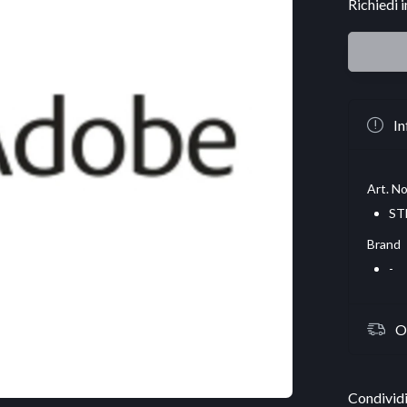
Richiedi 
In
Art. No
ST
Brand
-
O
Condividi