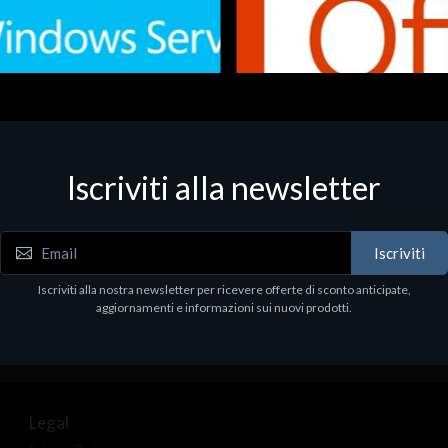
Iscriviti alla newsletter
 - Office Productivity
Software - Office Productivity
.Svr.Ess. 2019 64bit Ita
MS O365 Business Prem Retai
97
€143.97
Iscriviti
Iscriviti alla nostra newsletter per ricevere offerte di sconto anticipate,
aggiornamenti e informazioni sui nuovi prodotti.
Legal