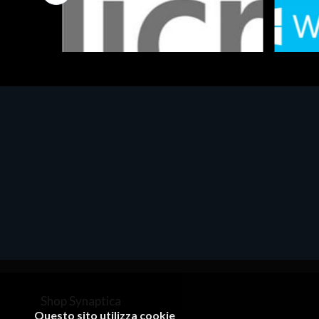
Software - Office Productivity
Software
MS OFFICE H&S 2021 ESD
MS Win
€143.51
€452.
Shop Synaptica
Questo sito utilizza cookie