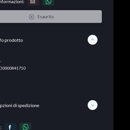
informazioni:
Esaurito
fo prodotto
.
D0000841710
pzioni di spedizione
: