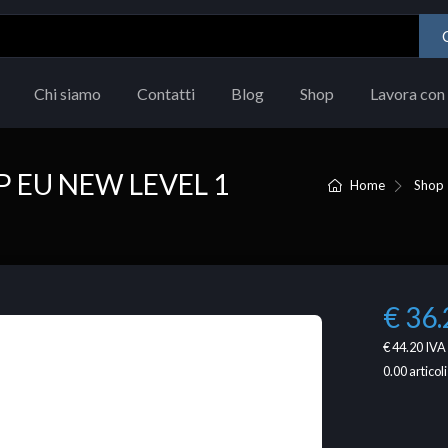
Chi siamo
Contatti
Blog
Shop
Lavora con 
 EU NEW LEVEL 1
Home
Shop
€ 36.
€ 44.20
IVA 
0.00
articoli