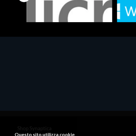
Software - Office Productivity
Software
MS OFFICE H&S 2021 ESD
MS Win
€143.51
€452.
Shop Synaptica
Questo sito utilizza cookie