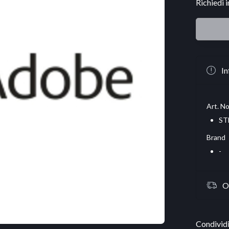
Richiedi 
In
Art. No
ST
Brand
-
O
Condividi