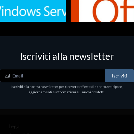
Iscriviti alla newsletter
 - Office Productivity
Software - Office Productivity
.Svr.Ess. 2019 64bit Ita
MS O365 Business Prem Retai
97
€143.97
Iscriviti
Iscriviti alla nostra newsletter per ricevere offerte di sconto anticipate,
aggiornamenti e informazioni sui nuovi prodotti.
Legal