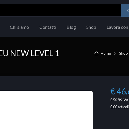
Chi siamo
Contatti
Blog
Shop
Lavora con 
EU NEW LEVEL 1
Home
Shop
€ 46.
€ 56.86
IVA 
0.00
articoli