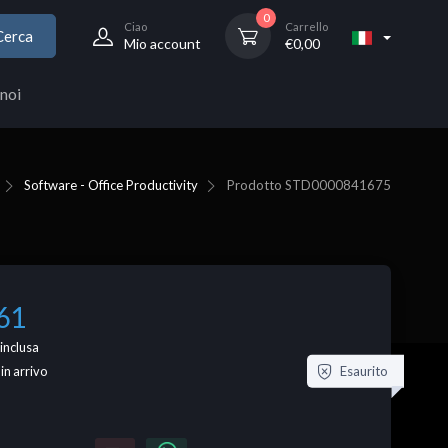
0
Ciao
Carrello
Cerca
Mio account
€
0,00
noi
Software - Office Productivity
Prodotto
STD0000841675
61
inclusa
Esaurito
 in arrivo