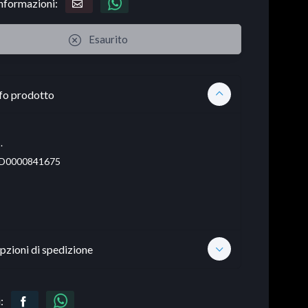
informazioni:
Esaurito
fo prodotto
.
D0000841675
pzioni di spedizione
: