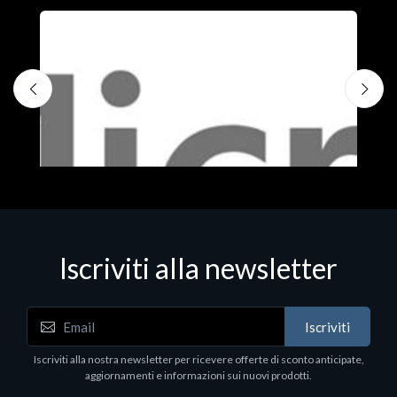
Iscriviti alla newsletter
Iscriviti
Software - Office Productivity
S
Iscriviti alla nostra newsletter per ricevere offerte di sconto anticipate,
MS OFFICE H&S 2021 ESD
M
aggiornamenti e informazioni sui nuovi prodotti.
€143.51
€