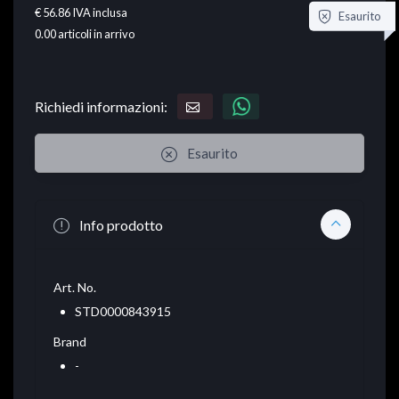
€ 56.86
IVA inclusa
Esaurito
0.00
articoli in arrivo
Richiedi informazioni:
Esaurito
Info prodotto
Art. No.
STD0000843915
Brand
-