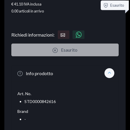
€ 41.10
IVA inclusa
Esaurito
0.00
articoli in arrivo
Richiedi informazioni:
Esaurito
Info prodotto
Art. No.
STD0000842616
Brand
-