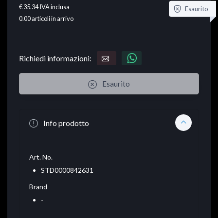
€ 35.34
IVA inclusa
Esaurito
0.00
articoli in arrivo
Richiedi informazioni:
Esaurito
Info prodotto
Art. No.
STD0000842631
Brand
-