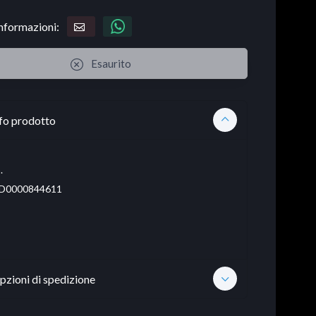
informazioni:
Esaurito
fo prodotto
.
D0000844611
pzioni di spedizione