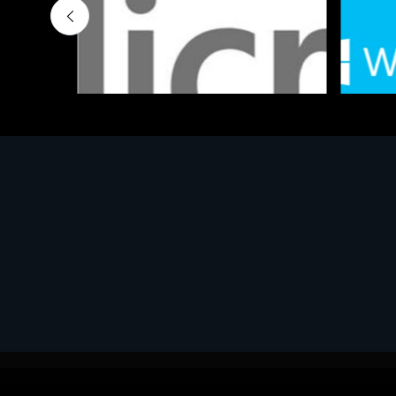
Software - Office Productivity
Software
MS OFFICE H&S 2021 ESD
MS Win
€143.51
€452.