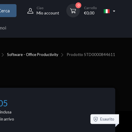
0
Ciao
Carrello
Cerca
Mio account
€
0,00
noi
Software - Office Productivity
Prodotto
STD0000844611
05
inclusa
Esaurito
 in arrivo