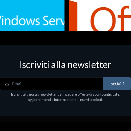
Iscriviti alla newsletter
 - Office Productivity
Software - Office Productivity
.Svr.Ess. 2019 64bit Ita
MS O365 Business Prem Retai
97
€143.97
Iscriviti
Iscriviti alla nostra newsletter per ricevere offerte di sconto anticipate,
aggiornamenti e informazioni sui nuovi prodotti.