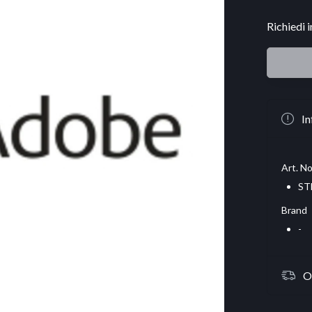
Richiedi 
In
Art. No
ST
Brand
-
O