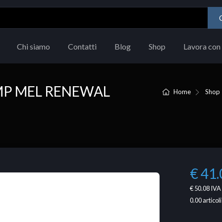
Chi siamo
Contatti
Blog
Shop
Lavora con 
MP MEL RENEWAL
Home
Shop
€ 41.
€ 50.08
IVA 
0.00
articoli