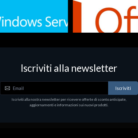
Iscriviti alla newsletter
 - Office Productivity
Software - Office Productivity
.Svr.Ess. 2019 64bit Ita
MS O365 Business Prem Retai
97
€143.97
Iscriviti
Iscriviti alla nostra newsletter per ricevere offerte di sconto anticipate,
aggiornamenti e informazioni sui nuovi prodotti.