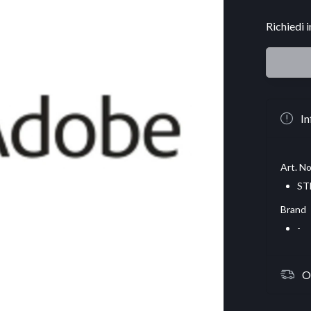
Richiedi 
In
Art. No
ST
Brand
-
O