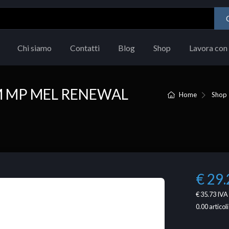
Chi siamo
Contatti
Blog
Shop
Lavora con 
M MP MEL RENEWAL
Home
Shop
€ 29.
€ 35.73
IVA 
0.00
articoli