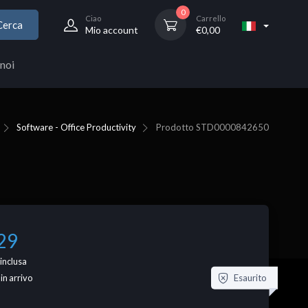
0
Ciao
Carrello
Cerca
Mio account
€
0,00
noi
Software - Office Productivity
Prodotto
STD0000842650
29
inclusa
Esaurito
 in arrivo