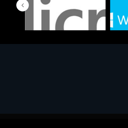
Software - Office Productivity
Software
MS OFFICE H&S 2021 ESD
MS Win
€143.51
€452.