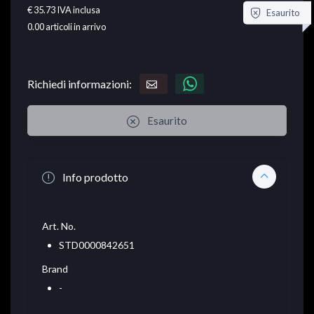
€ 35.73
IVA inclusa
Esaurito
0.00
articoli in arrivo
Richiedi informazioni:
Esaurito
Info prodotto
Art. No.
STD0000842651
Brand
-