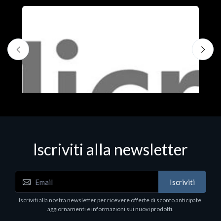
Iscriviti alla newsletter
Iscriviti
Software - Office Productivity
S
Iscriviti alla nostra newsletter per ricevere offerte di sconto anticipate,
MS OFFICE H&S 2021 ESD
M
aggiornamenti e informazioni sui nuovi prodotti.
€143.51
€