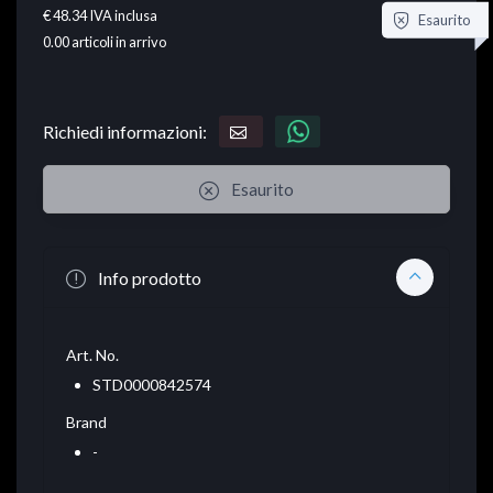
€ 48.34
IVA inclusa
Esaurito
0.00
articoli in arrivo
Richiedi informazioni:
Esaurito
Info prodotto
Art. No.
STD0000842574
Brand
-