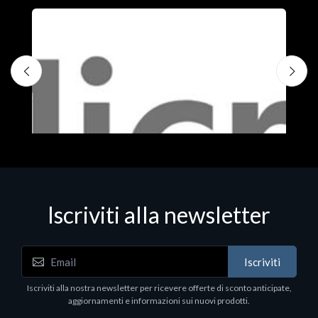
Iscriviti alla newsletter
Iscriviti
Software - Office Productivity
S
Iscriviti alla nostra newsletter per ricevere offerte di sconto anticipate,
MS OFFICE H&S 2021 ESD
M
aggiornamenti e informazioni sui nuovi prodotti.
€143.51
€