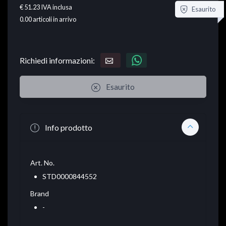
€ 51.23
IVA inclusa
Esaurito
0.00
articoli in arrivo
Richiedi informazioni:
Esaurito
Info prodotto
Art. No.
STD0000844552
Brand
-