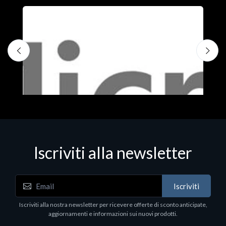
Iscriviti alla newsletter
Iscriviti
Software - Office Productivity
S
Iscriviti alla nostra newsletter per ricevere offerte di sconto anticipate,
MS OFFICE H&S 2021 ESD
M
aggiornamenti e informazioni sui nuovi prodotti.
€143.51
€