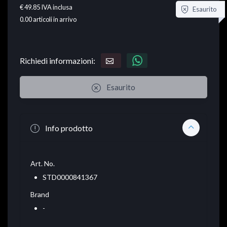
€ 49.85
IVA inclusa
Esaurito
0.00
articoli in arrivo
Richiedi informazioni:
Esaurito
Info prodotto
Art. No.
STD0000841367
Brand
-