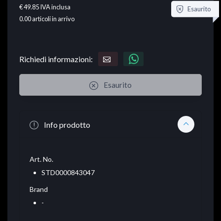
€ 49.85
IVA inclusa
Esaurito
0.00
articoli in arrivo
Richiedi informazioni:
Esaurito
Info prodotto
Art. No.
STD0000843047
Brand
-