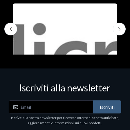
S
M
€
Iscriviti alla newsletter
Iscriviti
Software - Office Productivity
Iscriviti alla nostra newsletter per ricevere offerte di sconto anticipate,
MS OFFICE H&S 2021 ESD
aggiornamenti e informazioni sui nuovi prodotti.
€143.51