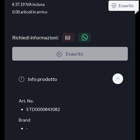
€ 37.19
IVA inclusa
Esaurito
0.00
articoli in arrivo
Richiedi informazioni:
Esaurito
Info prodotto
Art. No.
STD0000843082
Brand
-