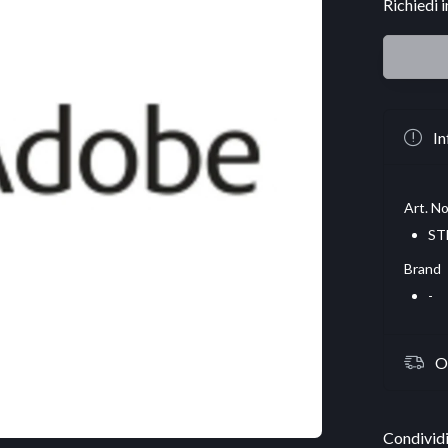
Richiedi 
In
Art. No
ST
Brand
-
O
Condividi