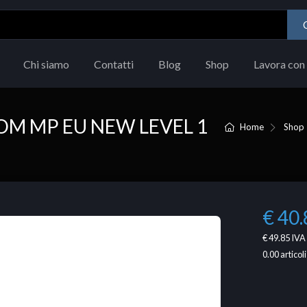
Chi siamo
Contatti
Blog
Shop
Lavora con 
OM MP EU NEW LEVEL 1
Home
Shop
€ 40.
€ 49.85
IVA 
0.00
articoli