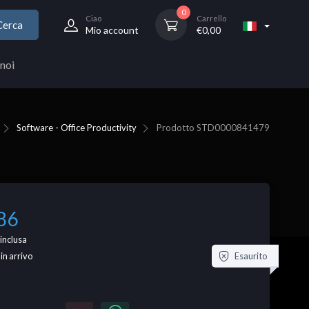
0
Ciao
Carrello
Cerca
Mio account
€
0,00
noi
Software - Office Productivity
Prodotto
STD0000841479
86
inclusa
Esaurito
 in arrivo