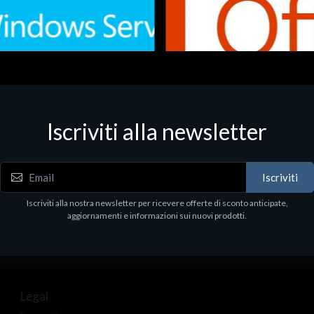
Iscriviti alla newsletter
 - Office Productivity
Software - Office Productivity
.Svr.Ess. 2019 64bit Ita
MS O365 Business Prem Retai
97
€143.97
Iscriviti
Iscriviti alla nostra newsletter per ricevere offerte di sconto anticipate,
aggiornamenti e informazioni sui nuovi prodotti.
Legal