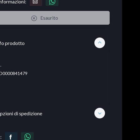
informazioni:
Esaurito
fo prodotto
.
D0000841479
pzioni di spedizione
: