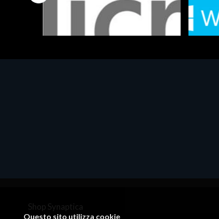
Software - Office Productivity
Software
MS OFFICE H&S 2021 ESD
MS Win
€143.51
€452.
Shop Synaptica
Questo sito utilizza cookie