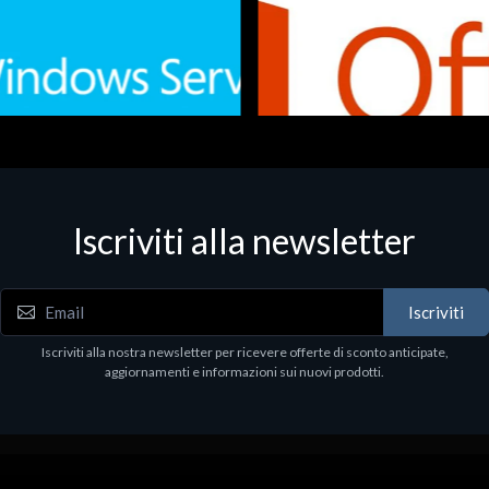
Iscriviti alla newsletter
 - Office Productivity
Software - Office Productivity
.Svr.Ess. 2019 64bit Ita
MS O365 Business Prem Retai
97
€143.97
Iscriviti
Iscriviti alla nostra newsletter per ricevere offerte di sconto anticipate,
aggiornamenti e informazioni sui nuovi prodotti.