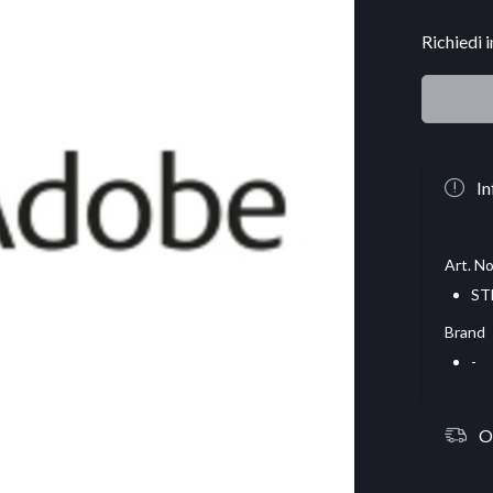
Richiedi 
In
Art. No
ST
Brand
-
O