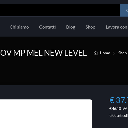
Chi siamo
Contatti
Blog
Shop
Lavora con 
GOV MP MEL NEW LEVEL
Home
Shop
€ 37.
€ 46.10
IVA 
0.00
articoli