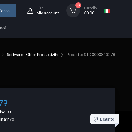
0
Ciao
Carrello
Cerca
Mio account
€
0,00
noi
Software - Office Productivity
Prodotto
STD0000843278
79
inclusa
Esaurito
 in arrivo