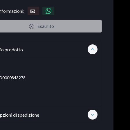
informazioni:
Esaurito
fo prodotto
.
D0000843278
pzioni di spedizione