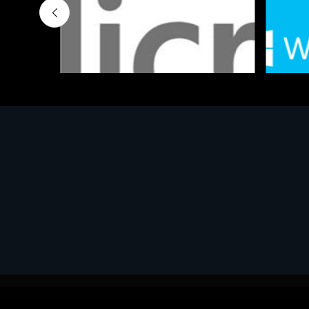
Software - Office Productivity
Software
MS OFFICE H&S 2021 ESD
MS Win
€143.51
€452.