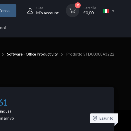
0
Ciao
Carrello
Cerca
Mio account
€
0,00
noi
Software - Office Productivity
Prodotto
STD0000843222
61
inclusa
Esaurito
 in arrivo