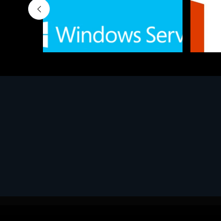
Software - Office Productivity
Software
MS Win.Svr.Ess. 2019 64bit Ita
MS O36
€452.97
€143.