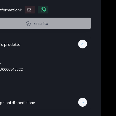
informazioni:
Esaurito
fo prodotto
.
D0000843222
pzioni di spedizione