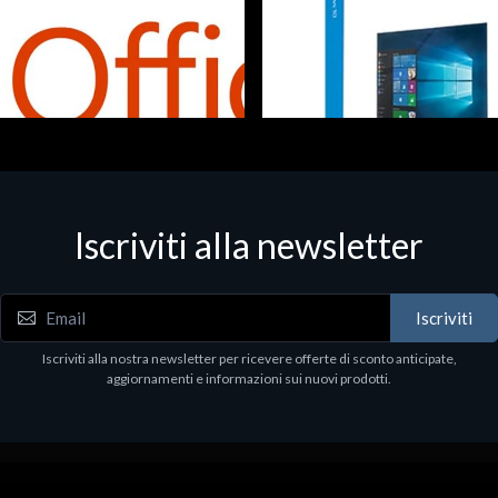
Iscriviti alla newsletter
 - Office Productivity
Software - Office Productivity
5 Business Prem Retail
MS WINHOME 10 64Bit 1PK D
97
€130.97
Iscriviti
Iscriviti alla nostra newsletter per ricevere offerte di sconto anticipate,
aggiornamenti e informazioni sui nuovi prodotti.