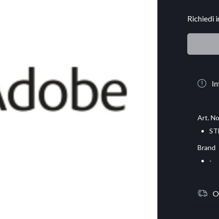
Richiedi 
In
Art. No
ST
Brand
-
O