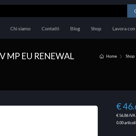
Chi siamo
Contatti
Blog
Shop
Lavora con 
OV MP EU RENEWAL
Home
Shop
€ 46.
€ 56.86
IVA 
0.00
articoli