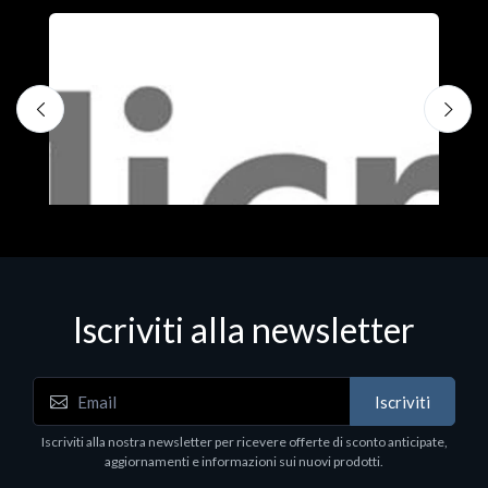
Iscriviti alla newsletter
Iscriviti
Software - Office Productivity
S
Iscriviti alla nostra newsletter per ricevere offerte di sconto anticipate,
MS OFFICE H&S 2021 ESD
M
aggiornamenti e informazioni sui nuovi prodotti.
€143.51
€