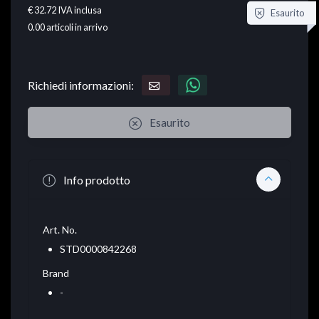
€ 32.72
IVA inclusa
Esaurito
0.00
articoli in arrivo
Richiedi informazioni:
Esaurito
Info prodotto
Art. No.
STD0000842268
Brand
-