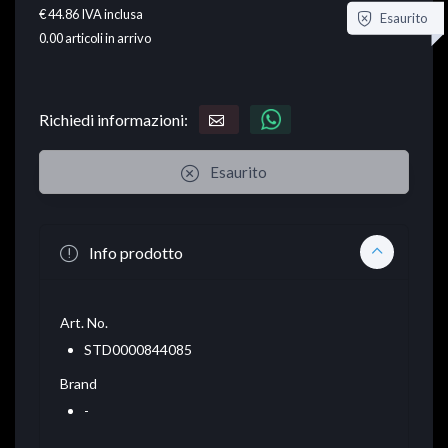
€ 44.86
IVA inclusa
Esaurito
0.00
articoli in arrivo
Richiedi informazioni:
Esaurito
Info prodotto
Art. No.
STD0000844085
Brand
-