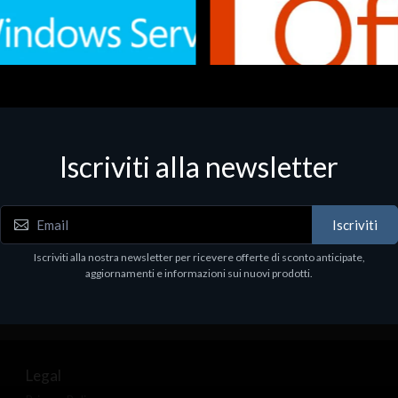
Iscriviti alla newsletter
 - Office Productivity
Software - Office Productivity
.Svr.Ess. 2019 64bit Ita
MS O365 Business Prem Retai
97
€143.97
Iscriviti
Iscriviti alla nostra newsletter per ricevere offerte di sconto anticipate,
aggiornamenti e informazioni sui nuovi prodotti.
Legal