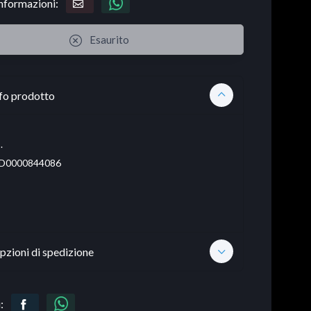
informazioni:
Esaurito
fo prodotto
.
D0000844086
pzioni di spedizione
: