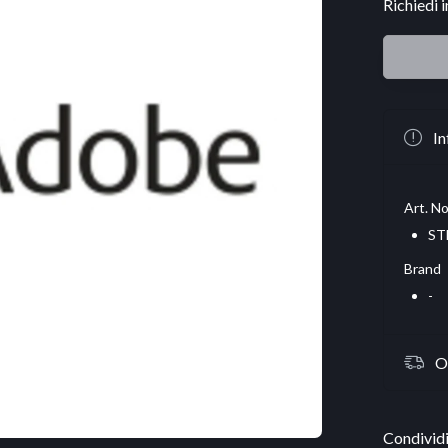
Richiedi 
In
Art. No
ST
Brand
-
O
Condividi