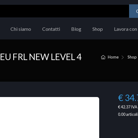
Chi siamo
Contatti
Blog
Shop
Lavora con 
U FRL NEW LEVEL 4
Home
Shop
€ 34.
€ 42.37
IVA 
0.00
articoli