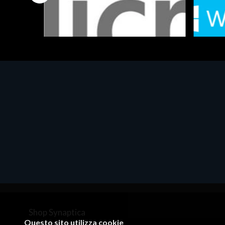
Software - Office Productivity
Software
MS OFFICE H&S 2021 ESD
MS Win
€143.51
€452.
Shop Synaptica
Questo sito utilizza cookie