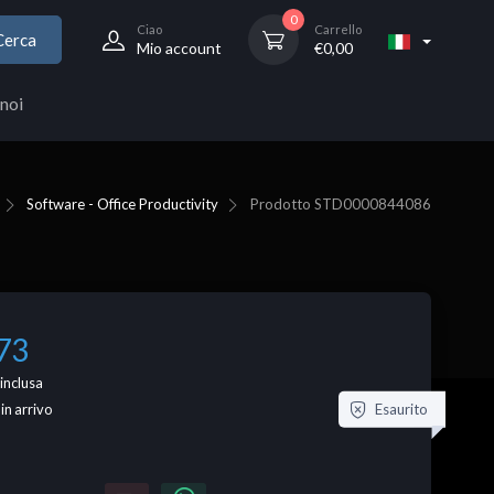
0
Ciao
Carrello
Cerca
Mio account
€
0,00
noi
Software - Office Productivity
Prodotto
STD0000844086
73
inclusa
Esaurito
 in arrivo