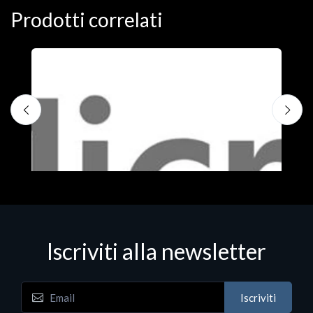
Prodotti correlati
Iscriviti alla newsletter
Iscriviti
Software - Office Productivity
S