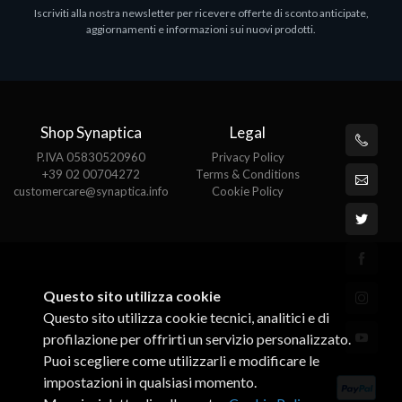
Iscriviti alla nostra newsletter per ricevere offerte di sconto anticipate,
MS OFFICE H&S 2021 ESD
M
aggiornamenti e informazioni sui nuovi prodotti.
€143.51
€
Shop Synaptica
Legal
P.IVA 05830520960
Privacy Policy
+39 02 00704272
Terms & Conditions
customercare@synaptica.info
Cookie Policy
Questo sito utilizza cookie
Questo sito utilizza cookie tecnici, analitici e di
profilazione per offrirti un servizio personalizzato.
Puoi scegliere come utilizzarli e modificare le
impostazioni in qualsiasi momento.