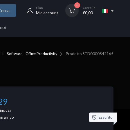
0
Ciao
Carrello
Cerca
Mio account
€
0,00
noi
Software - Office Productivity
Prodotto
STD0000842165
29
inclusa
Esaurito
 in arrivo