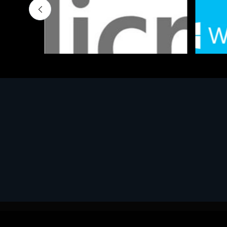
Software - Office Productivity
Software
MS OFFICE H&S 2021 ESD
MS Win
€143.51
€452.