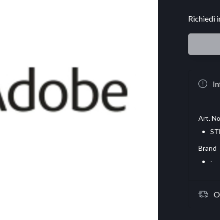
Richiedi 
In
Art. No
ST
Brand
-
O