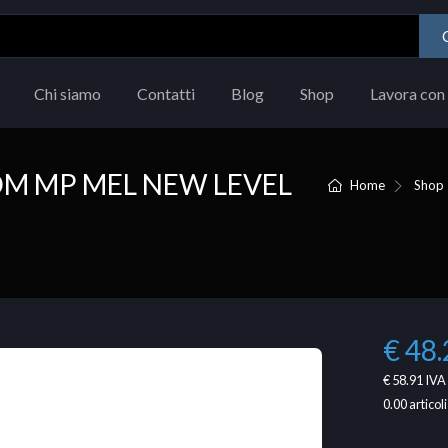
Chi siamo
Contatti
Blog
Shop
Lavora con 
M MP MEL NEW LEVEL
Home
Shop
€ 48.
€ 58.91
IVA 
0.00
articoli