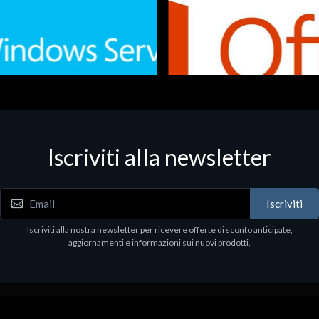
Iscriviti alla newsletter
 - Office Productivity
Software - Office Productivity
.Svr.Ess. 2019 64bit Ita
MS O365 Business Prem Retai
97
€143.97
Iscriviti
Iscriviti alla nostra newsletter per ricevere offerte di sconto anticipate,
aggiornamenti e informazioni sui nuovi prodotti.